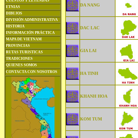
CUENTOS Y LEYENDAS
DA NANG
ETNIAS
DIBUJOS
DIVISIÓN ADMINISTRATIVA
HISTORIA
DAC LAC
INFORMACIÓN PRÁCTICA
MAPA DE VIETNAM
PROVINCIAS
GIA LAI
RUTAS TURISTICAS
TRADICIONES
QUIENES SOMOS
CONTACTA CON NOSOTROS
HA TINH
KHANH HOA
KOM TUM