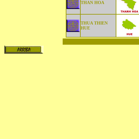
THAN HOA
THUA THIEN
HUE