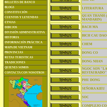
BILLETES DE BANCO
BLOGS
LITERATURA
CONSTITUCIÓN
QUAN THANH 
CUENTOS Y LEYENDAS
MANDARIN)
ETNIAS
BACH MA
DIBUJOS
DIVISIÓN ADMINISTRATIVA
BICH CAU DAO
HISTORIA
INFORMACIÓN PRÁCTICA
CHEM
MAPA DE VIETNAM
PROVINCIAS
DONG CO
RUTAS TURISTICAS
DONG NHAN
TRADICIONES
QUIENES SOMOS
NGOC SON "L
RESTAURADO"
CONTACTA CON NOSOTROS
PHU DONG
SEÑORA KIEU
SOC
COMPLEJO CO