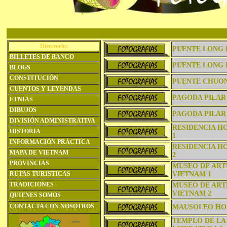
Directorio:
PUENTE LONG B
BILLETES DE BANCO
PUENTE LONG B
BLOGS
CONSTITUCIÓN
PUENTE CHUO
CUENTOS Y LEYENDAS
PAGODA PILAR
ETNIAS
DIBUJOS
PAGODA PILAR
DIVISIÓN ADMINISTRATIVA
RESIDENCIA H
HISTORIA
1
INFORMACIÓN PRÁCTICA
RESIDENCIA H
MAPA DE VIETNAM
2
PROVINCIAS
MUSEO DE ART
RUTAS TURISTICAS
VIETNAM 1
TRADICIONES
MUSEO DE ART
VIETNAM 2
QUIENES SOMOS
CONTACTA CON NOSOTROS
MAUSOLEO HO 
TEMPLO DE LA