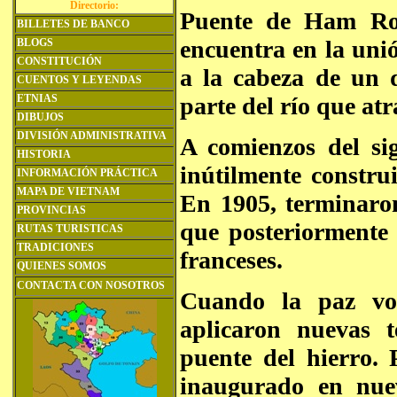
Directorio:
Puente de Ham Ro
BILLETES DE BANCO
encuentra en la uni
BLOGS
CONSTITUCIÓN
a la cabeza de un 
CUENTOS Y LEYENDAS
ETNIAS
parte del río que atr
DIBUJOS
DIVISIÓN ADMINISTRATIVA
A comienzos del sig
HISTORIA
inútilmente constru
INFORMACIÓN PRÁCTICA
MAPA DE VIETNAM
En 1905, terminaro
PROVINCIAS
que posteriormente 
RUTAS TURISTICAS
TRADICIONES
franceses.
QUIENES SOMOS
CONTACTA CON NOSOTROS
Cuando la paz vol
aplicaron nuevas t
puente del hierro.
inaugurado en nu