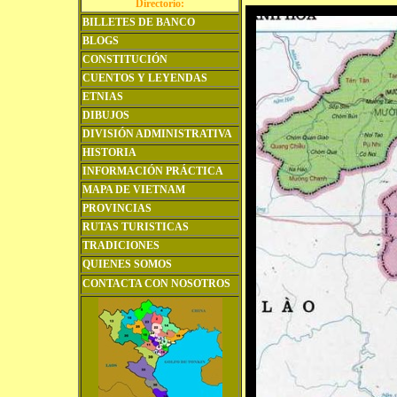
Directorio:
BILLETES DE BANCO
BLOGS
CONSTITUCIÓN
CUENTOS Y LEYENDAS
ETNIAS
DIBUJOS
DIVISIÓN ADMINISTRATIVA
HISTORIA
INFORMACIÓN PRÁCTICA
MAPA DE VIETNAM
PROVINCIAS
RUTAS TURISTICAS
TRADICIONES
QUIENES SOMOS
CONTACTA CON NOSOTROS