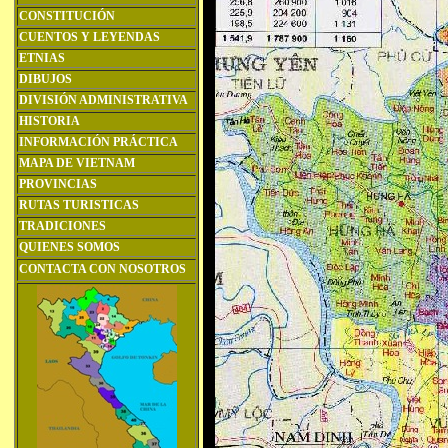
CONSTITUCIÓN
CUENTOS Y LEYENDAS
ETNIAS
DIBUJOS
DIVISIÓN ADMINISTRATIVA
HISTORIA
INFORMACIÓN PRÁCTICA
MAPA DE VIETNAM
PROVINCIAS
RUTAS TURISTICAS
TRADICIONES
QUIENES SOMOS
CONTACTA CON NOSOTROS