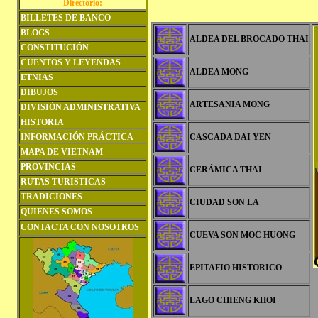
Directorio:
BILLETES DE BANCO
BLOGS
ALDEA DEL BROCADO THAI
CONSTITUCIÓN
CUENTOS Y LEYENDAS
ALDEA MONG
ETNIAS
DIBUJOS
ARTESANIA MONG
DIVISIÓN ADMINISTRATIVA
HISTORIA
INFORMACIÓN PRÁCTICA
CASCADA DAI YEN
MAPA DE VIETNAM
PROVINCIAS
CERÁMICA THAI
RUTAS TURISTICAS
TRADICIONES
CIUDAD SON LA
QUIENES SOMOS
CONTACTA CON NOSOTROS
CUEVA SON MOC HUONG
EPITAFIO HISTORICO
LAGO CHIENG KHOI