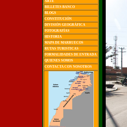
ARTE
BILLETES BANCO
BLOGS
CONSTITUCIÓN
DIVISIÓN GEOGRÁFICA
FOTOGRAFÍAS
HISTORIA
MAPA DE MARRUECOS
RUTAS TURISTICAS
FORMALIDADES DE ENTRADA
QUIENES SOMOS
CONTACTA CON NOSOTROS