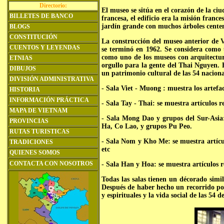
Directorio:
El museo se sitúa en el corazón de la c
BILLETES DE BANCO
francesa, el edificio era la misión fran
jardín grande con muchos árboles centena
BLOGS
CONSTITUCIÓN
La construcción del museo anterior de 
CUENTOS Y LEYENDAS
se terminó en 1962. Se considera como
como uno de los museos con arquitectur
ETNIAS
orgullo para la gente del Thai Nguyen.
DIBUJOS
un patrimonio cultural de las 54 nacion
DIVISIÓN ADMINISTRATIVA
- Sala Viet - Muong : muestra los artefa
HISTORIA
INFORMACIÓN PRÁCTICA
- Sala Tay - Thai: se muestra artículos 
MAPA DE VIETNAM
- Sala Mong Dao y grupos del Sur-Asia
PROVINCIAS
Ha, Co Lao, y grupos Pu Peo.
RUTAS TURISTICAS
- Sala Nom y Kho Me: se muestra artíc
TRADICIONES
etc
QUIENES SOMOS
CONTACTA CON NOSOTROS
- Sala Han y Hoa: se muestra artículos 
Todas las salas tienen un décorado simi
Después de haber hecho un recorrido por
y espirituales y la vida social de las 54 