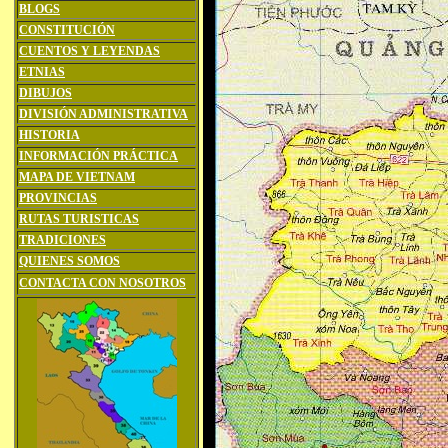
BLOGS
CONSTITUCIÓN
CUENTOS Y LEYENDAS
ETNIAS
DIBUJOS
DIVISIÓN ADMINISTRATIVA
HISTORIA
INFORMACIÓN PRÁCTICA
MAPA DE VIETNAM
PROVINCIAS
RUTAS TURISTICAS
TRADICIONES
QUIENES SOMOS
CONTACTA CON NOSOTROS