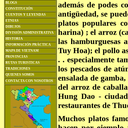
además de podes con
BLOGS
CONSTITUCIÓN
antigüedad, se pued
CUENTOS Y LEYENDAS
ETNIAS
platos populares c
DIBUJOS
harina) ; el arroz (
DIVISIÓN ADMINISTRATIVA
HISTORIA
las hamburguesas a
INFORMACIÓN PRÁCTICA
Tuy Hoa); el pollo as
MAPA DE VIETNAM
PROVINCIAS
. . especialmente ta
RUTAS TURISTICAS
los pescados de atú
TRADICIONES
QUIENES SOMOS
ensalada de gamba, 
CONTACTA CON NOSOTROS
del arroz de caballa
Hung Dao - ciudad 
restaurantes de Thu
Muchos platos famo
hacen por ejemplo p