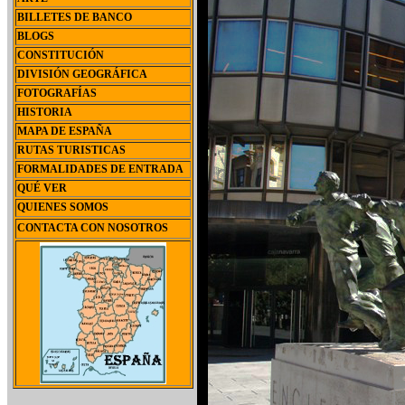
BILLETES DE BANCO
BLOGS
CONSTITUCIÓN
DIVISIÓN GEOGRÁFICA
FOTOGRAFÍAS
HISTORIA
MAPA DE ESPAÑA
RUTAS TURISTICAS
FORMALIDADES DE ENTRADA
QUÉ VER
QUIENES SOMOS
CONTACTA CON NOSOTROS