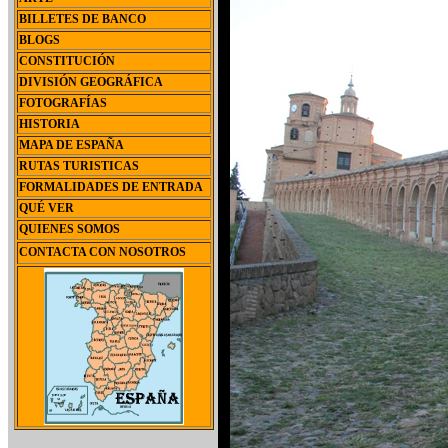
BILLETES DE BANCO
BLOGS
CONSTITUCIÓN
DIVISIÓN GEOGRÁFICA
FOTOGRAFÍAS
HISTORIA
MAPA DE ESPAÑA
RUTAS TURISTICAS
FORMALIDADES DE ENTRADA
QUÉ VER
QUIENES SOMOS
CONTACTA CON NOSOTROS