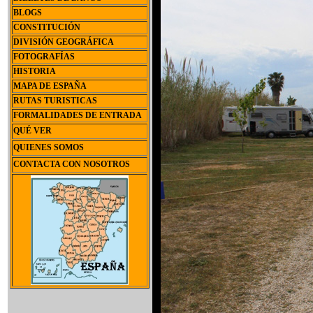
BLOGS
CONSTITUCIÓN
DIVISIÓN GEOGRÁFICA
FOTOGRAFÍAS
HISTORIA
MAPA DE ESPAÑA
RUTAS TURISTICAS
FORMALIDADES DE ENTRADA
QUÉ VER
QUIENES SOMOS
CONTACTA CON NOSOTROS