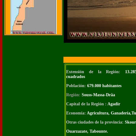
Extensión de la Región:
13.28
cuadrados
Población:
679.000 habitantes
Región
:
Souss-Massa-Drâa
Capital de la Región :
Agadir
Economía:
Agricultura, Ganadería,T
Otras ciudades de la provincia:
Skour
Ouarzazate, Tabounte.