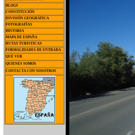
BLOGS
CONSTITUCIÓN
DIVISIÓN GEOGRÁFICA
FOTOGRAFÍAS
HISTORIA
MAPA DE ESPAÑA
RUTAS TURISTICAS
FORMALIDADES DE ENTRADA
QUÉ VER
QUIENES SOMOS
CONTACTA CON NOSOTROS